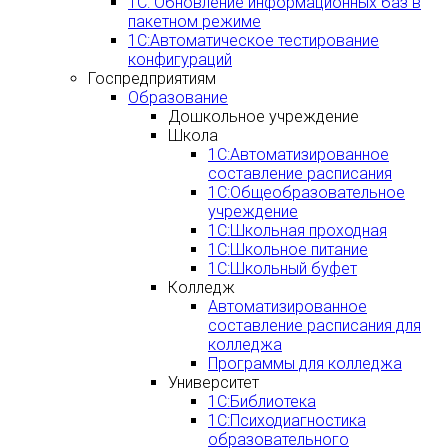
1С: Обновление информационных баз в
пакетном режиме
1С:Автоматическое тестирование
конфигураций
Госпредприятиям
Образование
Дошкольное учреждение
Школа
1С:Автоматизированное
составление расписания
1С:Общеобразовательное
учреждение
1С:Школьная проходная
1С:Школьное питание
1С:Школьный буфет
Колледж
Автоматизированное
составление расписания для
колледжа
Программы для колледжа
Университет
1С:Библиотека
1С:Психодиагностика
образовательного