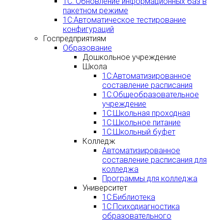
1С: Обновление информационных баз в
пакетном режиме
1С:Автоматическое тестирование
конфигураций
Госпредприятиям
Образование
Дошкольное учреждение
Школа
1С:Автоматизированное
составление расписания
1С:Общеобразовательное
учреждение
1С:Школьная проходная
1С:Школьное питание
1С:Школьный буфет
Колледж
Автоматизированное
составление расписания для
колледжа
Программы для колледжа
Университет
1С:Библиотека
1С:Психодиагностика
образовательного