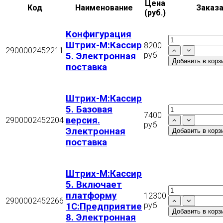
Цена
Код
Наименование
Заказ
(руб.)
Конфигурация
Штрих-М:Кассир
8200
2900002452211
руб
5. Электронная
поставка
Штрих-М:Кассир
5. Базовая
7400
версия.
2900002452204
руб
Электронная
поставка
Штрих-М:Кассир
5. Включает
платформу
12300
2900002452266
руб
1C:Предприятие
8. Электронная