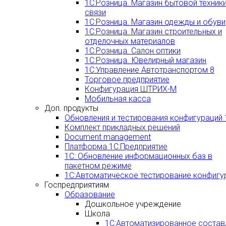
1С:Розница. Магазин бытовой техники
связи
1С:Розница. Магазин одежды и обуви
1С:Розница. Магазин строительных и
отделочных материалов
1С:Розница. Салон оптики
1С:Розница. Ювелирный магазин
1С:Управление Автотранспортом 8
Торговое предприятие
Конфигурация ШТРИХ-М
Мобильная касса
Доп. продукты
Обновления и тестирования конфигураций 
Комплект прикладных решений
Document management
Платформа 1С:Предприятие
1С: Обновление информационных баз в
пакетном режиме
1С:Автоматическое тестирование конфигу
Госпредприятиям
Образование
Дошкольное учреждение
Школа
1С:Автоматизированное состав