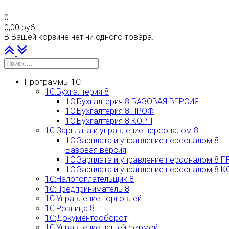
0
0,00 руб
В Вашей корзине нет ни одного товара.
Наверх
PLG_SYSTEM_VPFRAMEWORK_SCROLL_TO_BOTTOM
Программы 1С
1С:Бухгалтерия 8
1С:Бухгалтерия 8 БАЗОВАЯ ВЕРСИЯ
1С:Бухгалтерия 8 ПРОФ
1С:Бухгалтерия 8 КОРП
1С:Зарплата и управление персоналом 8
1С:Зарплата и управление персоналом 8
Базовая версия
1С:Зарплата и управление персоналом 8 
1С:Зарплата и управление персоналом 8 
1С:Налогоплательщик 8
1С:Предприниматель 8
1С:Управление торговлей
1С:Розница 8
1С:Документооборот
1С:Управление нашей фирмой