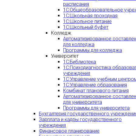
расписания
1С:Общеобразовательное учре
1С:Школьная проходная
1С:Школьное питание
1С:Школьный буфет
Колледж
Автоматизированное составлен
для колледжа
Программы для колледжа
Университет
1С:Библиотека
1С:Психодиагностика образова
учреждения
1С:Управление учебным центро
1С:Управление образования
Комбинат планового питания
Автоматизированное составлен
для университета
Программы для университета
Бухгалтерия государственного учреждени
Зарплата и кадры государственного
учреждения
Финансовое планирование