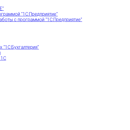
Е"
ограммой "1С:Предприятие"
аботы с программой "1С:Предприятие"
 "1С:Бухгалтерия"
и
 1С