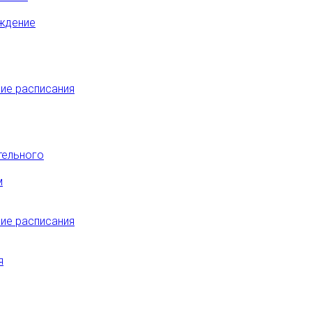
ждение
ие расписания
тельного
м
ие расписания
я