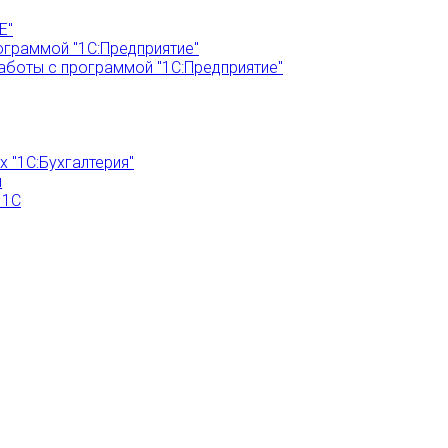
Е"
ограммой "1С:Предприятие"
аботы с программой "1С:Предприятие"
 "1С:Бухгалтерия"
и
 1С