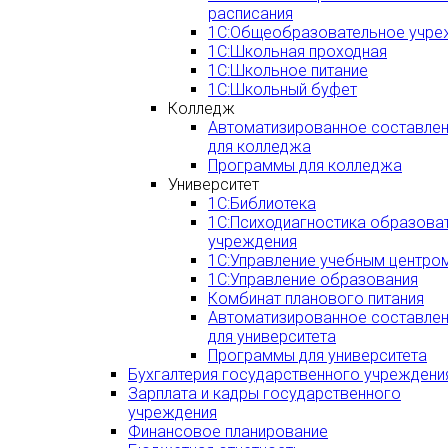
расписания
1С:Общеобразовательное учре
1С:Школьная проходная
1С:Школьное питание
1С:Школьный буфет
Колледж
Автоматизированное составлен
для колледжа
Программы для колледжа
Университет
1С:Библиотека
1С:Психодиагностика образова
учреждения
1С:Управление учебным центро
1С:Управление образования
Комбинат планового питания
Автоматизированное составлен
для университета
Программы для университета
Бухгалтерия государственного учреждени
Зарплата и кадры государственного
учреждения
Финансовое планирование