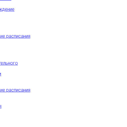
ждение
ие расписания
тельного
м
ие расписания
я