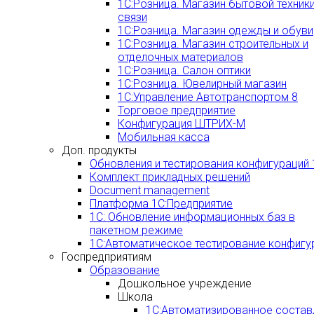
1С:Розница. Магазин бытовой техники
связи
1С:Розница. Магазин одежды и обуви
1С:Розница. Магазин строительных и
отделочных материалов
1С:Розница. Салон оптики
1С:Розница. Ювелирный магазин
1С:Управление Автотранспортом 8
Торговое предприятие
Конфигурация ШТРИХ-М
Мобильная касса
Доп. продукты
Обновления и тестирования конфигураций 
Комплект прикладных решений
Document management
Платформа 1С:Предприятие
1С: Обновление информационных баз в
пакетном режиме
1С:Автоматическое тестирование конфигу
Госпредприятиям
Образование
Дошкольное учреждение
Школа
1С:Автоматизированное состав