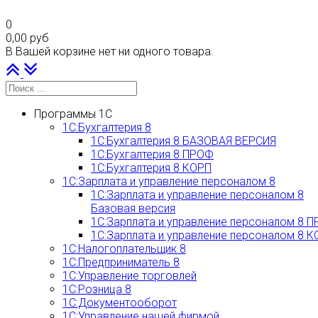
0
0,00 руб
В Вашей корзине нет ни одного товара.
Наверх
PLG_SYSTEM_VPFRAMEWORK_SCROLL_TO_BOTTOM
Программы 1С
1С:Бухгалтерия 8
1С:Бухгалтерия 8 БАЗОВАЯ ВЕРСИЯ
1С:Бухгалтерия 8 ПРОФ
1С:Бухгалтерия 8 КОРП
1С:Зарплата и управление персоналом 8
1С:Зарплата и управление персоналом 8
Базовая версия
1С:Зарплата и управление персоналом 8 
1С:Зарплата и управление персоналом 8 
1С:Налогоплательщик 8
1С:Предприниматель 8
1С:Управление торговлей
1С:Розница 8
1С:Документооборот
1С:Управление нашей фирмой