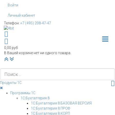
Войти
Личный кабинет
Телефон:
+7 (495) 208-47-47
Toggle
0,00 руб
В Вашей корзине нет ни одного товара.
Наверх
PLG_SYSTEM_VPFRAMEWORK_SCROLL_TO_BOTTOM
Продукты 1С
Программы 1С
1С:Бухгалтерия 8
1С:Бухгалтерия 8 БАЗОВАЯ ВЕРСИЯ
1С:Бухгалтерия 8 ПРОФ
1С:Бухгалтерия 8 КОРП