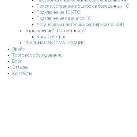
Поиск и устранение ошибок в базе данных 1С
Подключение 1С:ИТС
Подключение сервисов 1С
Установка и настройка сертификатов КЭП
Подключение "1С:Отчетность"
Калуга Астрал
РЕАЛЬНАЯ АВТОМАТИЗАЦИЯ
Прайс
Торговое оборудование
Блог
Отзывы
Контакты
За
×
Войти
Логин
Пароль