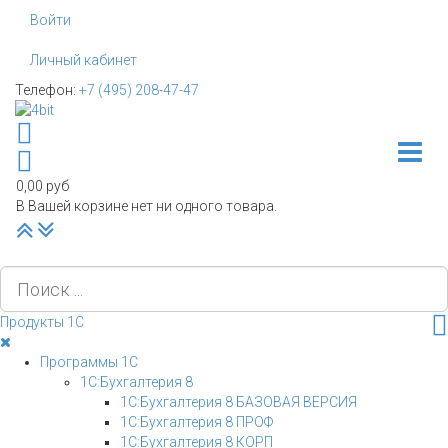
Войти
Личный кабинет
Телефон:
+7 (495) 208-47-47
Toggle
0,00 руб
В Вашей корзине нет ни одного товара.
Наверх
PLG_SYSTEM_VPFRAMEWORK_SCROLL_TO_BOTTOM
Продукты 1С
Программы 1С
1С:Бухгалтерия 8
1С:Бухгалтерия 8 БАЗОВАЯ ВЕРСИЯ
1С:Бухгалтерия 8 ПРОФ
1С:Бухгалтерия 8 КОРП